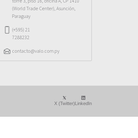
torre 3, piso 16, oficina A, CP 1410
(World Trade Center), Asunción,
Paraguay
(+595) 21
7288232
contacto@valo.com.py
X (Twitter)
LinkedIn