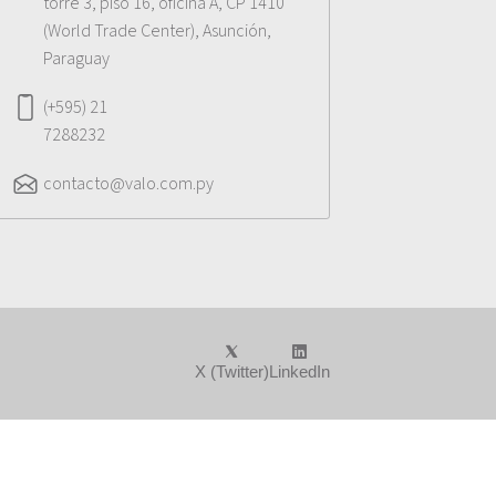
torre 3, piso 16, oficina A, CP 1410
(World Trade Center), Asunción,
Paraguay
(+595) 21
7288232
contacto@valo.com.py
X (Twitter)
LinkedIn