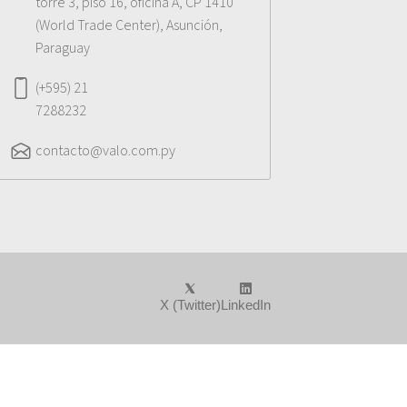
torre 3, piso 16, oficina A, CP 1410
(World Trade Center), Asunción,
Paraguay
(+595) 21
7288232
contacto@valo.com.py
X (Twitter)
LinkedIn