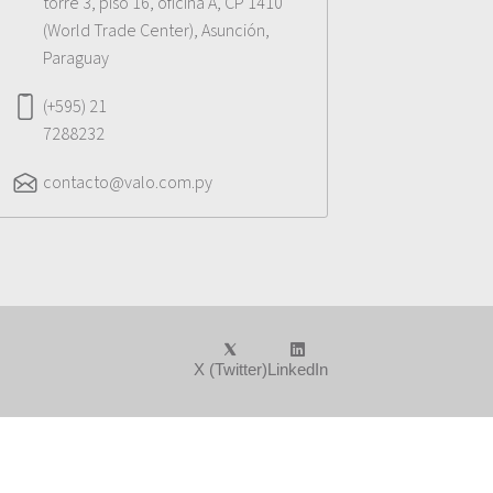
torre 3, piso 16, oficina A, CP 1410
(World Trade Center), Asunción,
Paraguay
(+595) 21
7288232
contacto@valo.com.py
X (Twitter)
LinkedIn