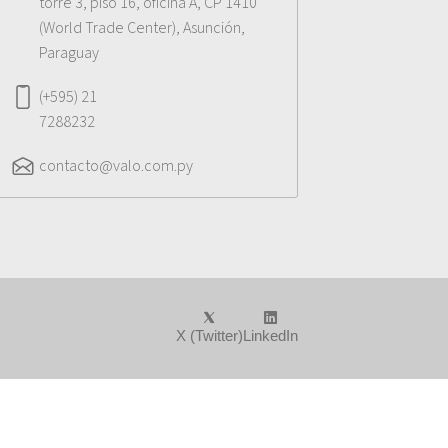
torre 3, piso 16, oficina A, CP 1410
(World Trade Center), Asunción,
Paraguay
(+595) 21
7288232
contacto@valo.com.py
X (Twitter)
LinkedIn