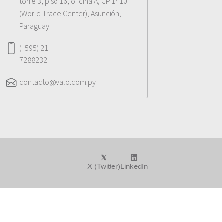
torre 3, piso 16, oficina A, CP 1410
(World Trade Center), Asunción,
Paraguay
(+595) 21
7288232
contacto@valo.com.py
X (Twitter)
LinkedIn