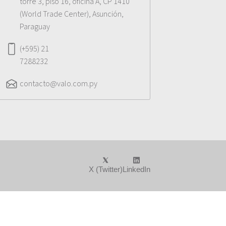
torre 3, piso 16, oficina A, CP 1410
(World Trade Center), Asunción,
Paraguay
(+595) 21
7288232
contacto@valo.com.py
X (Twitter)
LinkedIn