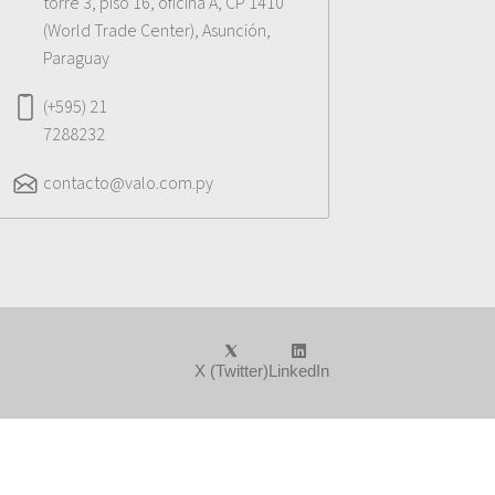
torre 3, piso 16, oficina A, CP 1410
(World Trade Center), Asunción,
Paraguay
(+595) 21
7288232
contacto@valo.com.py
X (Twitter)
LinkedIn