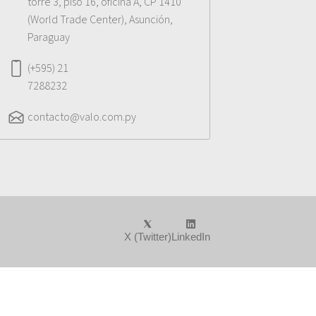
torre 3, piso 16, oficina A, CP 1410
(World Trade Center), Asunción,
Paraguay
(+595) 21
7288232
contacto@valo.com.py
X (Twitter)
LinkedIn