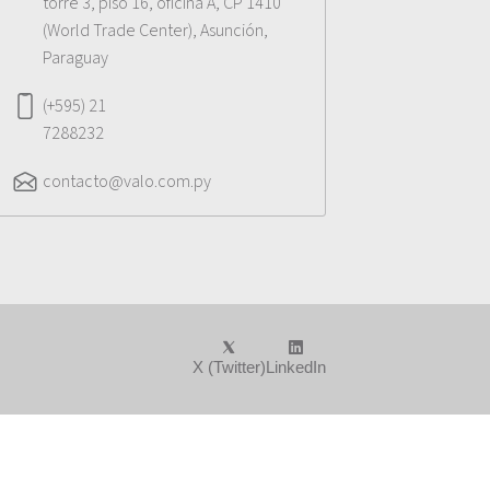
torre 3, piso 16, oficina A, CP 1410
(World Trade Center), Asunción,
Paraguay
(+595) 21
7288232
contacto@valo.com.py
X (Twitter)
LinkedIn