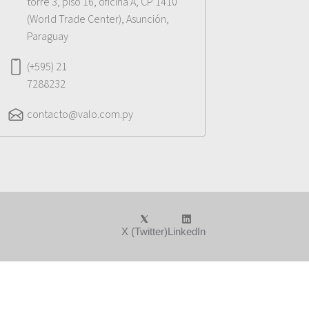
torre 3, piso 16, oficina A, CP 1410
(World Trade Center), Asunción,
Paraguay
(+595) 21
7288232
contacto@valo.com.py
X (Twitter)
LinkedIn