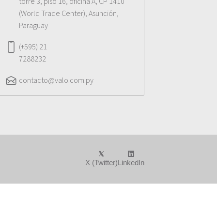
torre 3, piso 16, oficina A, CP 1410
(World Trade Center), Asunción,
Paraguay
(+595) 21
7288232
contacto@valo.com.py
X (Twitter)
LinkedIn