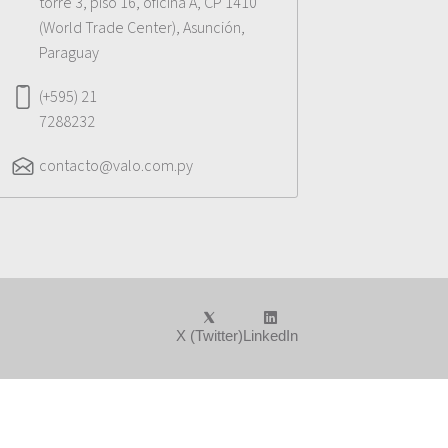
torre 3, piso 16, oficina A, CP 1410
(World Trade Center), Asunción,
Paraguay
(+595) 21
7288232
contacto@valo.com.py
X (Twitter)
LinkedIn