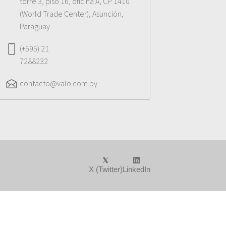
torre 3, piso 16, oficina A, CP 1410
(World Trade Center), Asunción,
Paraguay
(+595) 21
7288232
contacto@valo.com.py
X (Twitter)
LinkedIn