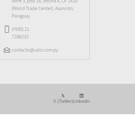
torre 3, piso 16, oficina A, CP 1410
(World Trade Center), Asunción,
Paraguay
(+595) 21
7288232
contacto@valo.com.py
X (Twitter)
LinkedIn