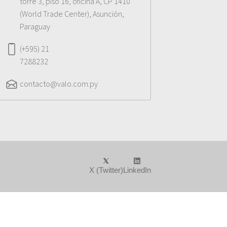
torre 3, piso 16, oficina A, CP 1410
(World Trade Center), Asunción,
Paraguay
(+595) 21
7288232
contacto@valo.com.py
X (Twitter)
LinkedIn