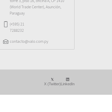
torre 3, piso 16, oficina A, CP 1410
(World Trade Center), Asunción,
Paraguay
(+595) 21
7288232
contacto@valo.com.py
X (Twitter)
LinkedIn