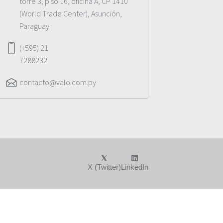
torre 3, piso 16, oficina A, CP 1410
(World Trade Center), Asunción,
Paraguay
(+595) 21
7288232
contacto@valo.com.py
X (Twitter)
LinkedIn