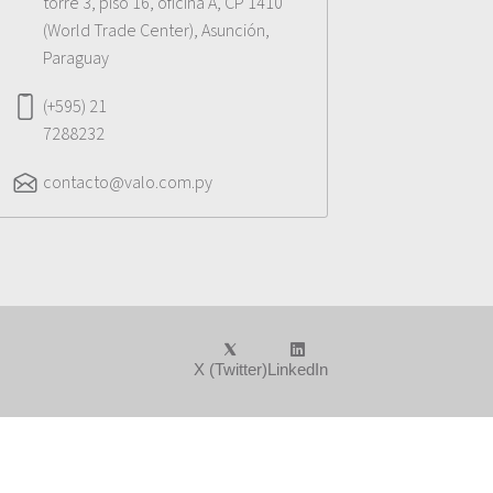
torre 3, piso 16, oficina A, CP 1410
(World Trade Center), Asunción,
Paraguay
(+595) 21
7288232
contacto@valo.com.py
X (Twitter)
LinkedIn