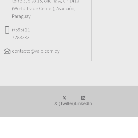
torre 3, piso 16, oficina A, CP 1410
(World Trade Center), Asunción,
Paraguay
(+595) 21
7288232
contacto@valo.com.py
X (Twitter)
LinkedIn